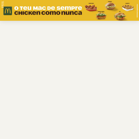
PUB.
Braga
Região
Desporto
Religião
Nacional
Internacional