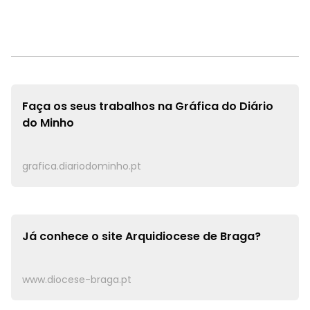
Faça os seus trabalhos na
Gráfica do Diário
do Minho
grafica.diariodominho.pt
Já conhece o site
Arquidiocese de Braga?
www.diocese-braga.pt