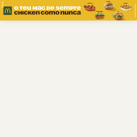
PUB.
Braga
Região
Desporto
Religião
Nacional
Internacional