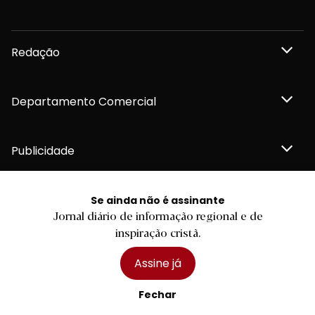
Redação
Departamento Comercial
Publicidade
Se ainda não é assinante
Jornal diário de informação regional e de
Privacidade e Cookies
inspiração cristã.
Termos e Condições
Declaração de compromisso FSC®
Política de Confidencialidade
Assine já
Editar Cookies
for tomorrow by
LKCOM
2026 Diário do Minho, Lda. © Todos os direitos reservados
Fechar