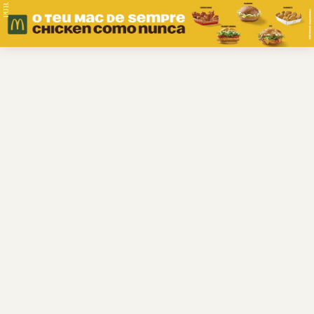
PUB.
Braga
Região
Desporto
Religião
Nacional
Internacional