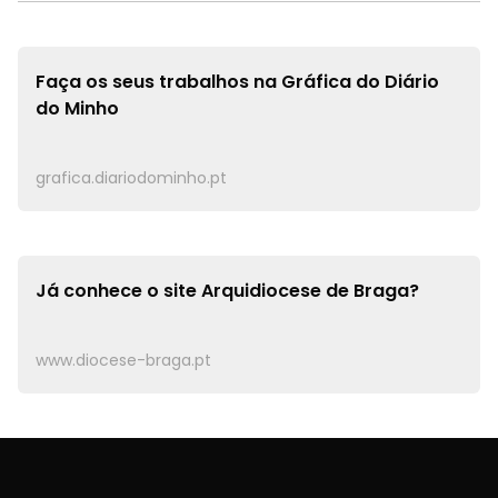
Faça os seus trabalhos na
Gráfica do Diário
do Minho
grafica.diariodominho.pt
Já conhece o site
Arquidiocese de Braga?
www.diocese-braga.pt