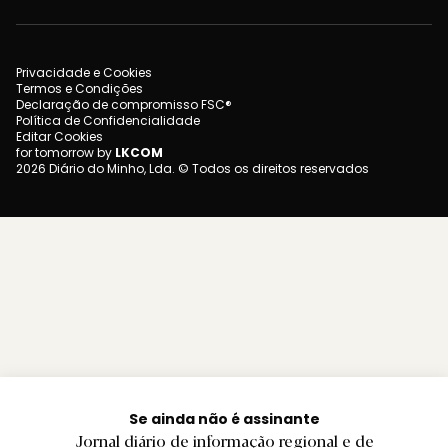
Privacidade e Cookies
Termos e Condições
Declaração de compromisso FSC®
Política de Confidencialidade
Editar Cookies
for tomorrow by
LKCOM
2026 Diário do Minho, Lda. © Todos os direitos reservados
Se ainda não é assinante
Jornal diário de informação regional e de