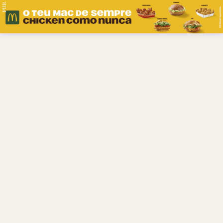
PUB.
Braga
Região
Desporto
Religião
Nacional
Internacional