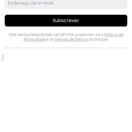
Subscrever
Este site é protegido pelo reCAPTCHA e aplicam-se a
Política de
Privacidade
e os
Termos de Serviço
do Google.
PUB.