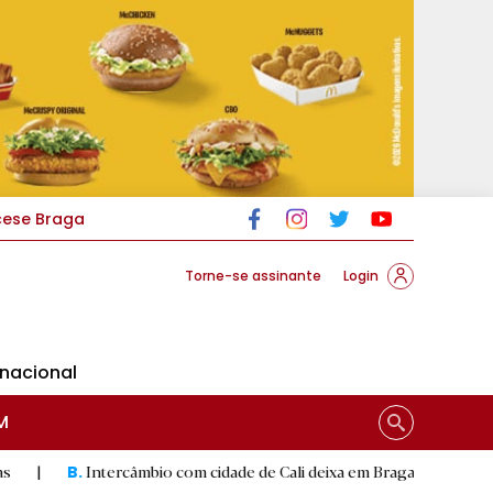
cese Braga
Torne-se assinante
Login
rnacional
M
ercâmbio com cidade de Cali deixa em Braga mural artístico
|
C
D.