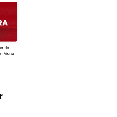
ão de
em Viana
r