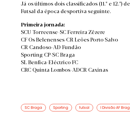
Já os últimos dois classificados (11.º e 12.º
Futsal da época desportiva seguinte.
Primeira jornada:
SCU Torreense-SC Ferreira Zêzere
CF Os Belenenses-CR Leões Porto Salvo
CR Candoso-AD Fundão
Sporting CP-SC Braga
SL Benfica-Eléctrico FC
CRC Quinta Lombos-ADCR Caxinas
SC Braga
Sporting
futsal
I Divisão AF Bra