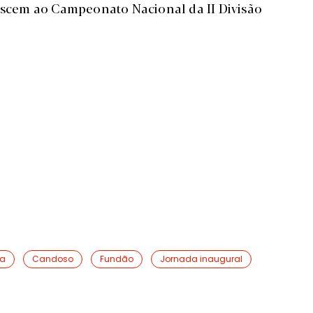
) descem ao Campeonato Nacional da II Divisão
ga
Candoso
Fundão
Jornada inaugural