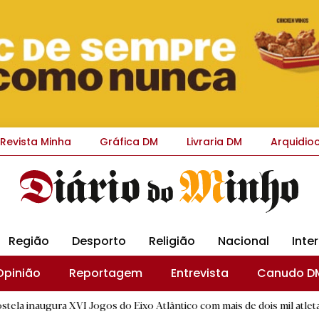
Revista Minha
Gráfica DM
Livraria DM
Arquidio
Região
Desporto
Religião
Nacional
Inte
Opinião
Reportagem
Entrevista
Canudo D
VI Jogos do Eixo Atlântico com mais de dois mil atletas
|
Int
B.