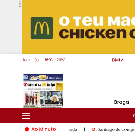
PUB.
DMtv
Hoje
16ºC
26ºC
Braga
Ao Minuto
novação do mundo da moda
|
Santiago de Compostela inaugura X
D.