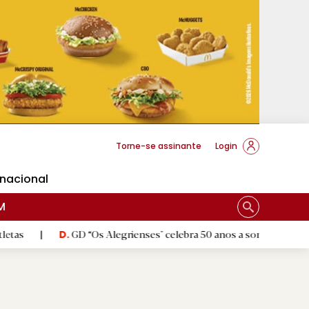
cese Braga
Torne-se assinante
Login
rnacional
M
GD “Os Alegrienses" celebra 50 anos a sonhar com «casa própria»
.