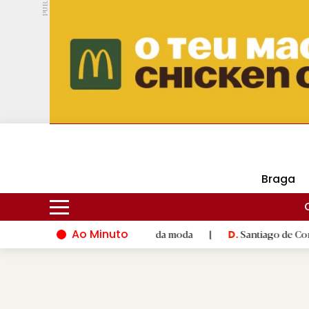
PUB.
DMtv
Hoje
18ºC
29ºC
Braga
Ao Minuto
 à inovação do mundo da moda
|
Santiago de Compostela inaugu
D.