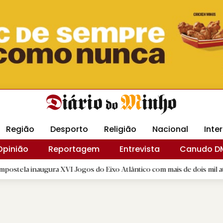
Revista Minha
Gráfica DM
Livraria DM
Arquidio
Região
Desporto
Religião
Nacional
Inte
Opinião
Reportagem
Entrevista
Canudo D
ra XVI Jogos do Eixo Atlântico com mais de dois mil atletas
|
D