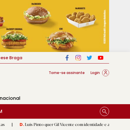
cese Braga
Torne-se assinante
Login
rnacional
M
Luís Pinto quer Gil Vicente com identidade e a respeitar 'herança'
|