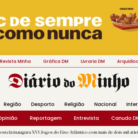
Revista Minha
Gráfica DM
Livraria DM
Arquidio
Região
Desporto
Religião
Nacional
Inte
Opinião
Reportagem
Entrevista
Canudo D
a XVI Jogos do Eixo Atlântico com mais de dois mil atletas
|
D.