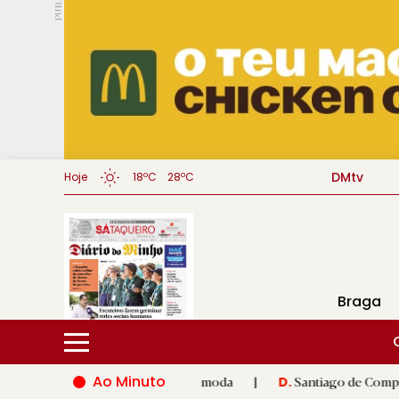
PUB.
DMtv
Hoje
18ºC
28ºC
Braga
Ao Minuto
à inovação do mundo da moda
|
Santiago de Compostela inaugur
D.