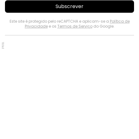
Subscrever
Este site é protegido pelo reCAPTCHA e aplicam-se a
Política de
Privacidade
e os
Termos de Serviço
do Google.
PUB.