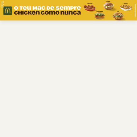
PUB.
Braga
Região
Desporto
Religião
Nacional
Internacional