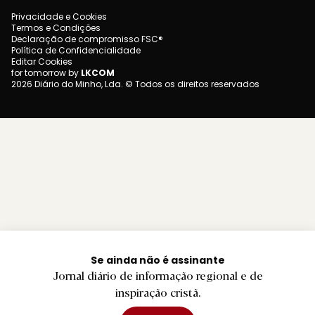
Privacidade e Cookies
Termos e Condições
Declaração de compromisso FSC®
Política de Confidencialidade
Editar Cookies
for tomorrow by
LKCOM
2026 Diário do Minho, Lda. © Todos os direitos reservados
Se ainda não é assinante
Jornal diário de informação regional e de
inspiração cristã.