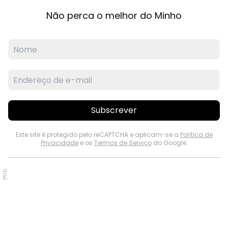
Não perca o melhor do Minho
Subscrever
Este site é protegido pelo reCAPTCHA e aplicam-se a
Política de
Privacidade
e os
Termos de Serviço
do Google.
PUB.