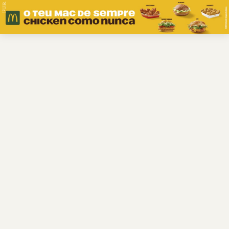
PUB.
Braga
Região
Desporto
Religião
Nacional
Internacional