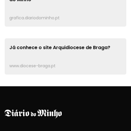
grafica.diariodominho.pt
Já conhece o site
Arquidiocese de Braga?
www.diocese-braga.pt