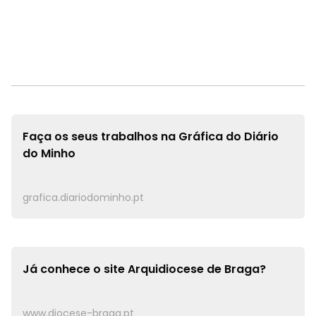
Faça os seus trabalhos na
Gráfica do Diário
do Minho
grafica.diariodominho.pt
Já conhece o site
Arquidiocese de Braga?
www.diocese-braga.pt