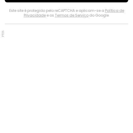
Este site é protegido pelo reCAPTCHA e aplicam-se a
Política de
Privacidade
e os
Termos de Serviço
do Google.
PUB.