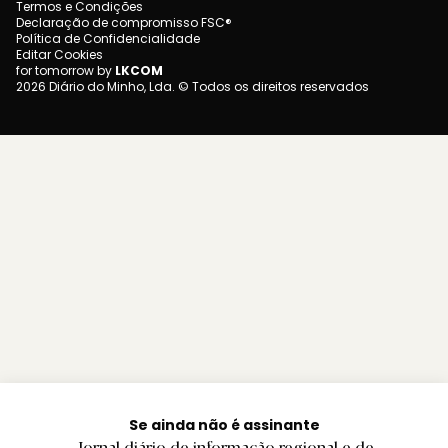
Termos e Condições
Declaração de compromisso FSC®
Política de Confidencialidade
Editar Cookies
for tomorrow by
LKCOM
2026 Diário do Minho, Lda. © Todos os direitos reservados
Se ainda não é assinante
Jornal diário de informação regional e de