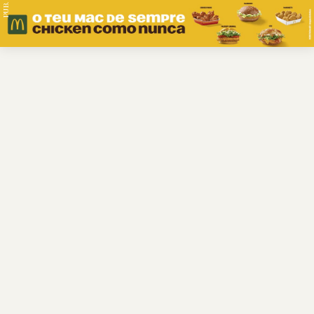
PUB.
Braga
Região
Desporto
Religião
Nacional
Internacional