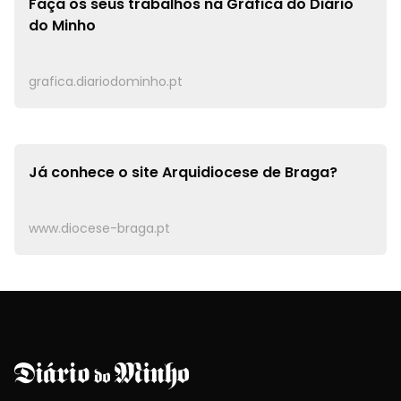
Faça os seus trabalhos na
Gráfica do Diário
do Minho
grafica.diariodominho.pt
Já conhece o site
Arquidiocese de Braga?
www.diocese-braga.pt