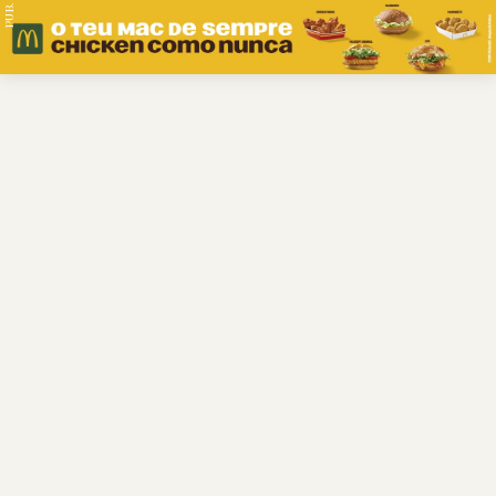
PUB.
Braga
Região
Desporto
Religião
Nacional
Internacional