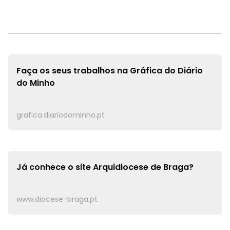
Faça os seus trabalhos na
Gráfica do Diário
do Minho
grafica.diariodominho.pt
Já conhece o site
Arquidiocese de Braga?
www.diocese-braga.pt