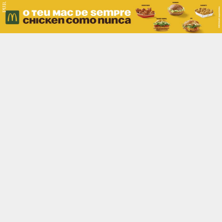
PUB.
Braga
Região
Desporto
Religião
Nacional
Internacional