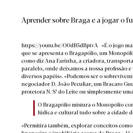
Aprender sobre Braga e a jogar o fu
https://youtu.be/O0dB5dBptvA «É o jogo mais
que se apresenta o Bragapólio, um Monopólio
como diz Ana Farinha, a criadora, transport
paralelo, onde deixamos a nossa profissão e 
diversos papéis». «Podemos ser o sobreviven
negociador D. João Peculiar, um Bracaro Gue
protetora N. Sª do Leite ou simplesmente um
O Bragapólio mistura o Monopólio com
lúdica e cultural tudo sobre a cidade d
«Permitira também, explorar conceitos como
financeira e imobiliária acerca de Braga», lê