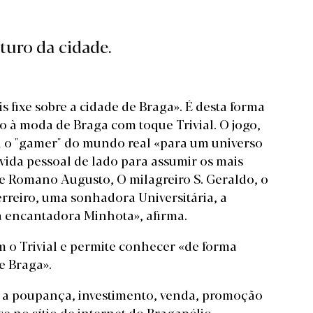
turo da cidade.
 fixe sobre a cidade de Braga». É desta forma
 à moda de Braga com toque Trivial. O jogo,
a o "gamer" do mundo real «para um universo
vida pessoal de lado para assumir os mais
te Romano Augusto, O milagreiro S. Geraldo, o
rreiro, uma sonhadora Universitária, a
a encantadora Minhota», afirma.
 o Trivial e permite conhecer «de forma
e Braga».
 a poupança, investimento, venda, promoção
-se no
sítio de internet do Bragapólio
.