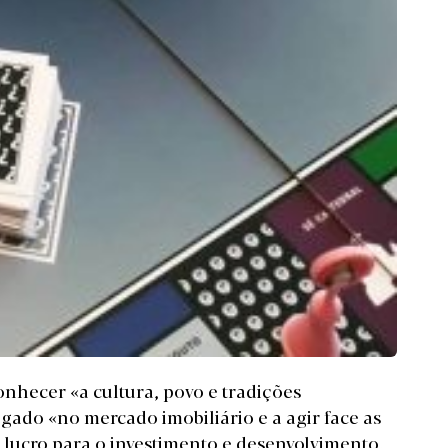
onhecer «a cultura, povo e tradições
gado «no mercado imobiliário e a agir face as
o lucro para o investimento e desenvolvimento,