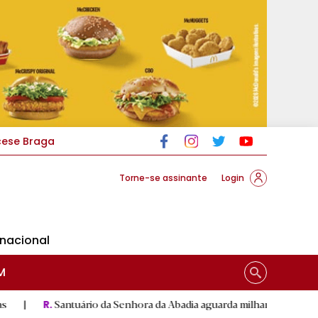
cese Braga
Torne-se assinante
Login
rnacional
M
rio da Senhora da Abadia aguarda milhares de peregrinos na grande 