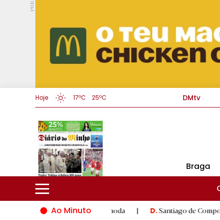
PUB.
DMtv
Hoje
17ºC
25ºC
Braga
Ao Minuto
ação do mundo da moda
|
Santiago de Compostela inaugura XVI J
D.