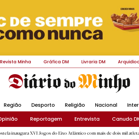
Revista Minha
Gráfica DM
Livraria DM
Arquidio
Região
Desporto
Religião
Nacional
Inte
Opinião
Reportagem
Entrevista
Canudo D
ogos do Eixo Atlântico com mais de dois mil atletas
|
Santuá
R.