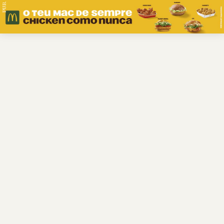
PUB.
Braga
Região
Desporto
Religião
Nacional
Internacional