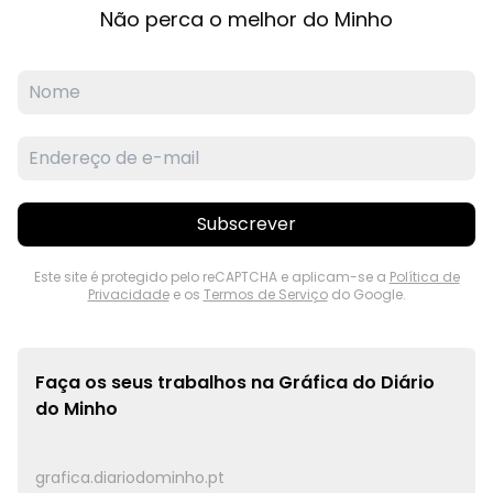
Não perca o melhor do Minho
Subscrever
Este site é protegido pelo reCAPTCHA e aplicam-se a
Política de
Privacidade
e os
Termos de Serviço
do Google.
Faça os seus trabalhos na
Gráfica do Diário
do Minho
grafica.diariodominho.pt