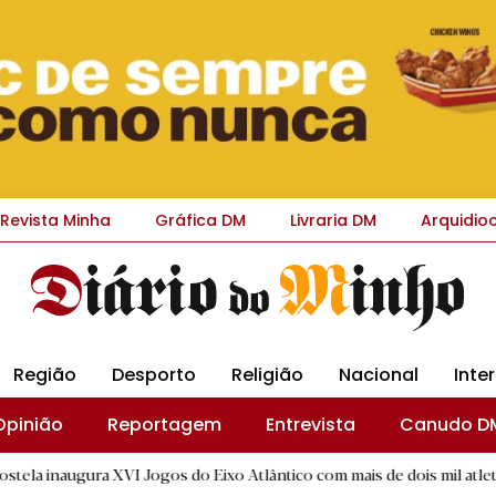
Revista Minha
Gráfica DM
Livraria DM
Arquidio
Região
Desporto
Religião
Nacional
Inte
Opinião
Reportagem
Entrevista
Canudo D
XVI Jogos do Eixo Atlântico com mais de dois mil atletas
|
Sa
R.