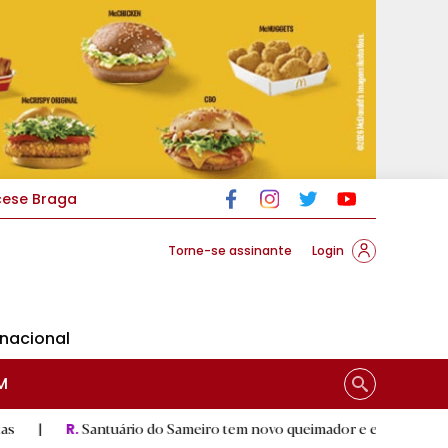
cese Braga
Torne-se assinante
Login
rnacional
M
ntuário do Sameiro tem novo queimador e escultura de Nossa Senhor