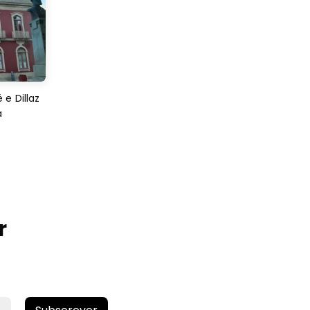
e Dillaz
a
r