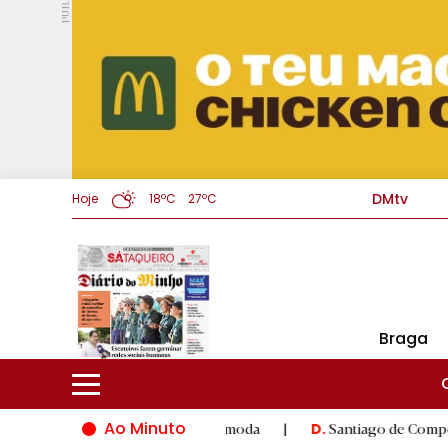
PUB.
DMtv
Hoje
18ºC
27ºC
Braga
Ao Minuto
inovação do mundo da moda
|
Santiago de Compostela inaugura 
D.