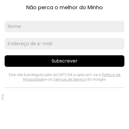
Não perca o melhor do Minho
Subscrever
Este site é protegido pelo reCAPTCHA e aplicam-se a
Política de
Privacidade
e os
Termos de Serviço
do Google.
PUB.