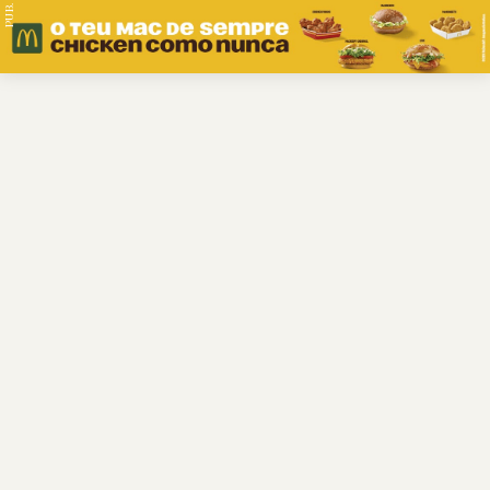
PUB.
Braga
Região
Desporto
Religião
Nacional
Internacional