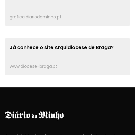
grafica.diariodominho.pt
Já conhece o site
Arquidiocese de Braga?
www.diocese-braga.pt