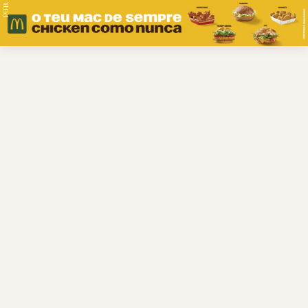
PUB.
Braga
Região
Desporto
Religião
Nacional
Internacional