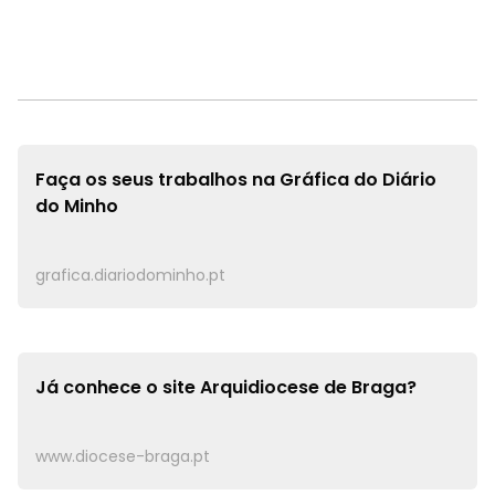
Faça os seus trabalhos na
Gráfica do Diário
do Minho
grafica.diariodominho.pt
Já conhece o site
Arquidiocese de Braga?
www.diocese-braga.pt