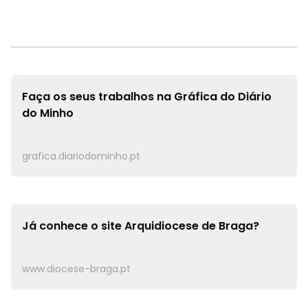
Faça os seus trabalhos na
Gráfica do Diário
do Minho
grafica.diariodominho.pt
Já conhece o site
Arquidiocese de Braga?
www.diocese-braga.pt