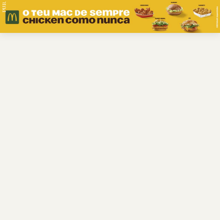
PUB.
Braga
Região
Desporto
Religião
Nacional
Internacional