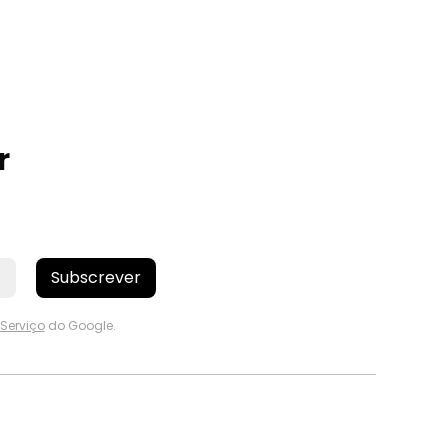
r
Subscrever
Serviço
do Google.