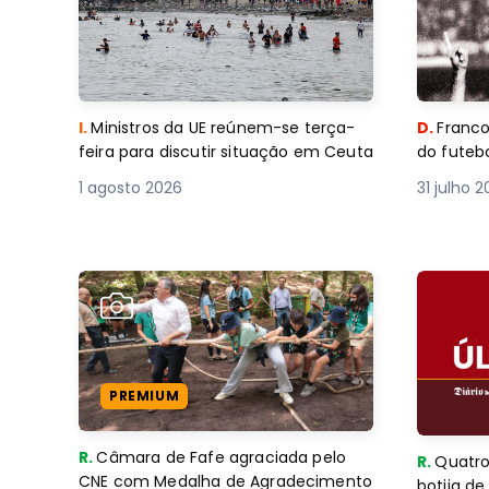
I.
Ministros da UE reúnem-se terça-
D.
Franco
feira para discutir situação em Ceuta
do futebo
1 agosto 2026
31 julho 
PREMIUM
R.
Câmara de Fafe agraciada pelo
R.
Quatro
CNE com Medalha de Agradecimento
botija d