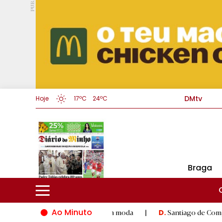
PUB.
DMtv
Hoje
17ºC
24ºC
Braga
Ao Minuto
 inovação do mundo da moda
|
Santiago de Compostela inaugura
D.