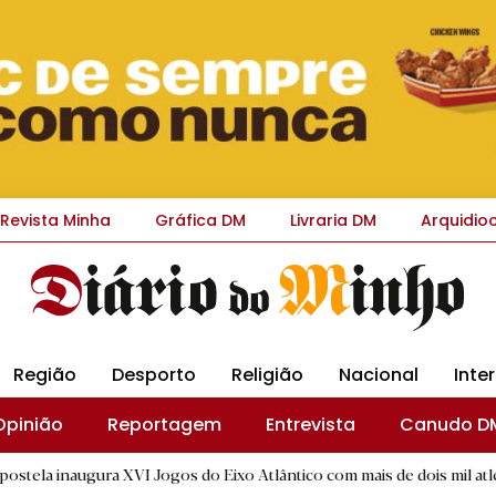
Revista Minha
Gráfica DM
Livraria DM
Arquidio
Região
Desporto
Religião
Nacional
Inte
Opinião
Reportagem
Entrevista
Canudo D
 XVI Jogos do Eixo Atlântico com mais de dois mil atletas
|
R.