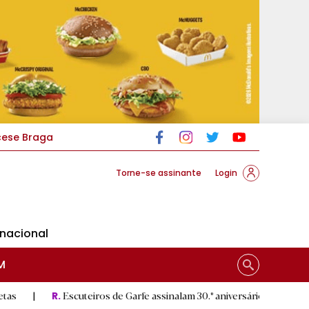
cese Braga
Torne-se assinante
Login
rnacional
M
Escuteiros de Garfe assinalam 30.º aniversário em setembro
|
R.