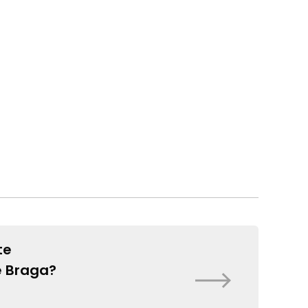
te
e Braga?