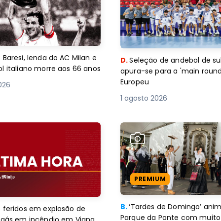
 Baresi, lenda do AC Milan e
D.
Seleção de andebol de su
l italiano morre aos 66 anos
apura-se para a 'main round
Europeu
2026
1 agosto 2026
PREMIUM
B.
‘Tardes de Domingo’ an
 feridos em explosão de
Parque da Ponte com muito 
e gás em incêndio em Viana