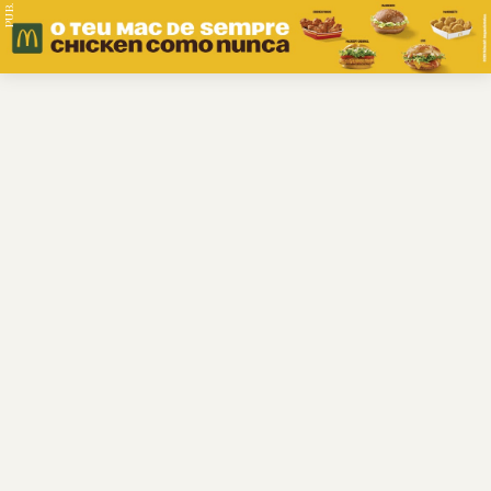
PUB.
Braga
Região
Desporto
Religião
Nacional
Internacional