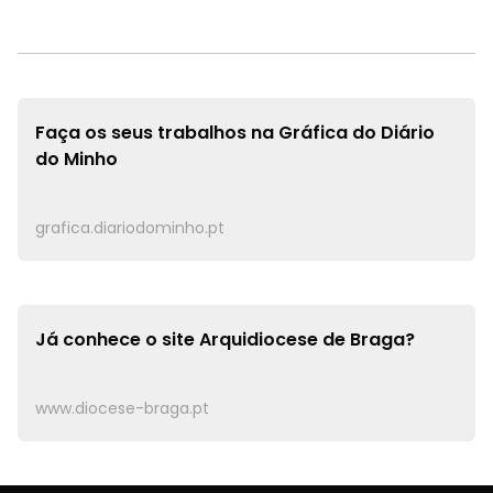
Faça os seus trabalhos na
Gráfica do Diário
do Minho
grafica.diariodominho.pt
Já conhece o site
Arquidiocese de Braga?
www.diocese-braga.pt