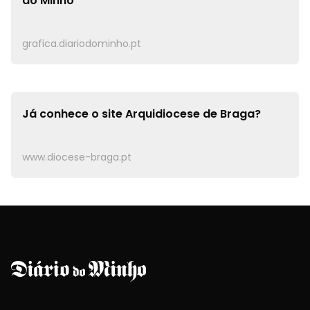
do Minho
grafica.diariodominho.pt
Já conhece o site
Arquidiocese de Braga?
www.diocese-braga.pt