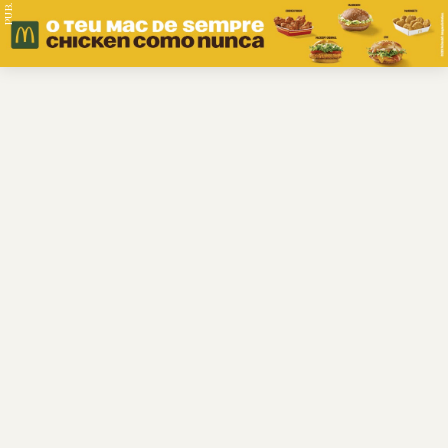
PUB.
Braga
Região
Desporto
Religião
Nacional
Internacional