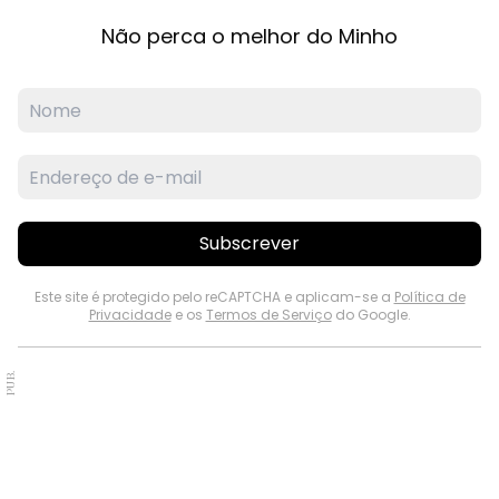
Não perca o melhor do Minho
Subscrever
Este site é protegido pelo reCAPTCHA e aplicam-se a
Política de
Privacidade
e os
Termos de Serviço
do Google.
PUB.