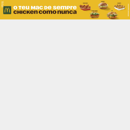
PUB.
Braga
Região
Desporto
Religião
Nacional
Internacional