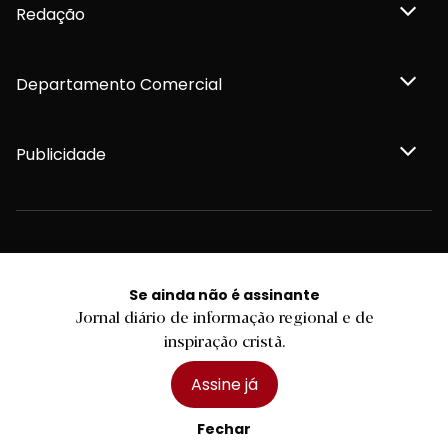
Redação
Departamento Comercial
Publicidade
Privacidade e Cookies
Termos e Condições
Declaração de compromisso FSC®
Se ainda não é assinante
Política de Confidencialidade
Jornal diário de informação regional e de
Editar Cookies
inspiração cristã.
for tomorrow by
LKCOM
2026 Diário do Minho, Lda. © Todos os direitos reservados
Assine já
Fechar