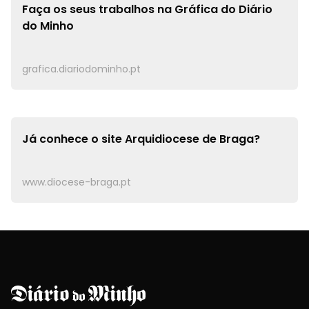
Faça os seus trabalhos na
Gráfica do Diário
do Minho
grafica.diariodominho.pt
Já conhece o site
Arquidiocese de Braga?
www.diocese-braga.pt