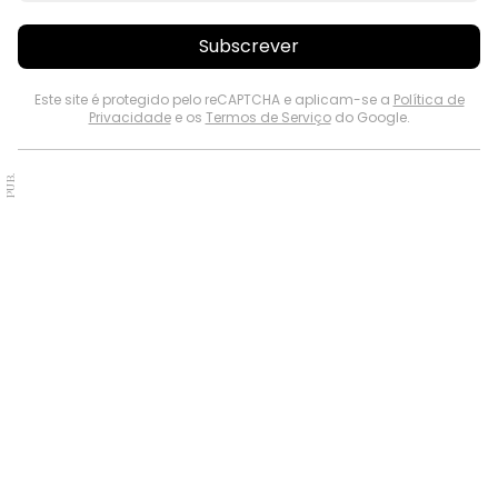
Subscrever
Este site é protegido pelo reCAPTCHA e aplicam-se a
Política de
Privacidade
e os
Termos de Serviço
do Google.
PUB.