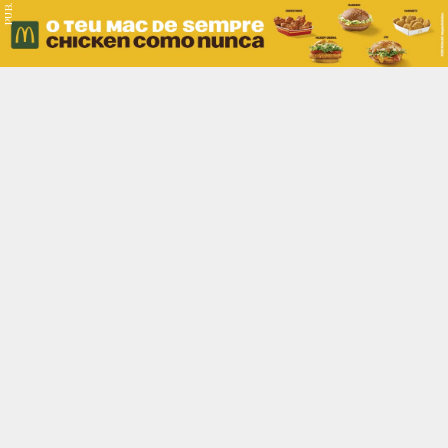
PUB.
Braga
Região
Desporto
Religião
Nacional
Internacional