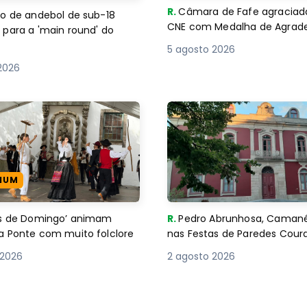
R.
Câmara de Fafe agraciad
o de andebol de sub-18
CNE com Medalha de Agra
 para a 'main round' do
5 agosto 2026
2026
IUM
es de Domingo’ animam
R.
Pedro Abrunhosa, Camané 
a Ponte com muito folclore
nas Festas de Paredes Cour
 2026
2 agosto 2026