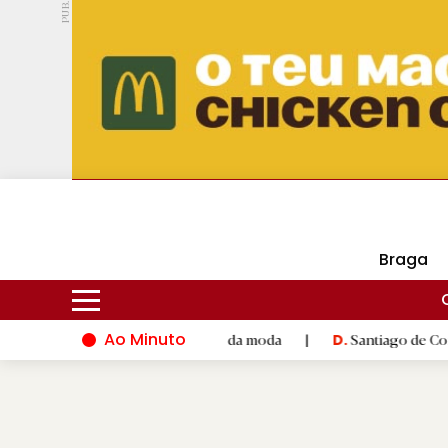
PUB.
DMtv
Hoje
18ºC
29ºC
Braga
Ao Minuto
e à inovação do mundo da moda
|
Santiago de Compostela inaug
D.