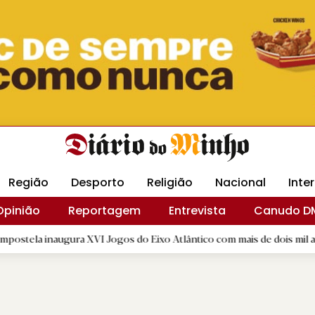
Revista Minha
Gráfica DM
Livraria DM
Arquidio
Região
Desporto
Religião
Nacional
Inte
Opinião
Reportagem
Entrevista
Canudo D
ura XVI Jogos do Eixo Atlântico com mais de dois mil atletas
|