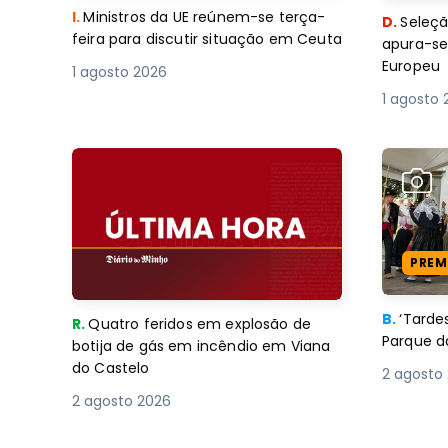
I.
Ministros da UE reúnem-se terça-
D.
Seleçã
feira para discutir situação em Ceuta
apura-se
Europeu
1 agosto 2026
1 agosto 
PREM
B.
‘Tard
R.
Quatro feridos em explosão de
Parque d
botija de gás em incêndio em Viana
do Castelo
2 agosto
2 agosto 2026