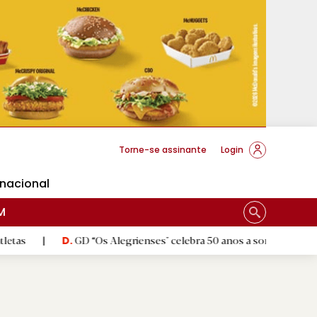
cese Braga
Torne-se assinante
Login
rnacional
M
GD “Os Alegrienses" celebra 50 anos a sonhar com «casa própria»
D.