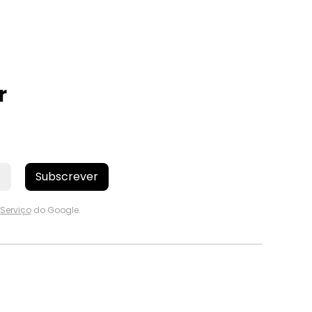
r
Subscrever
Serviço
do Google.