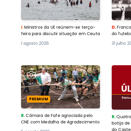
I.
Ministros da UE reúnem-se terça-
D.
Franco
feira para discutir situação em Ceuta
do futebo
1 agosto 2026
31 julho 
PREMIUM
R.
Câmara de Fafe agraciada pelo
R.
Quatro
CNE com Medalha de Agradecimento
botija d
do Caste