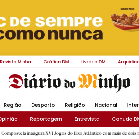
Revista Minha
Gráfica DM
Livraria DM
Arquidio
Região
Desporto
Religião
Nacional
Inte
Opinião
Reportagem
Entrevista
Canudo D
augura XVI Jogos do Eixo Atlântico com mais de dois mil atletas
|