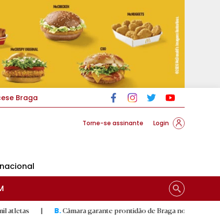
cese Braga
Torne-se assinante
Login
rnacional
M
Câmara garante prontidão de Braga no resgate animal
|
B.
R