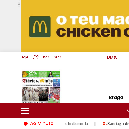
PUB.
DMtv
Hoje
15ºC
30ºC
Braga
Ao Minuto
to e à inovação do mundo da moda
|
Santiago de Compostela in
D.