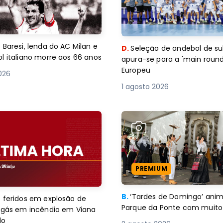
 Baresi, lenda do AC Milan e
D.
Seleção de andebol de su
l italiano morre aos 66 anos
apura-se para a 'main round
Europeu
2026
1 agosto 2026
PREMIUM
B.
‘Tardes de Domingo’ an
 feridos em explosão de
Parque da Ponte com muito 
e gás em incêndio em Viana
lo