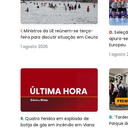
I.
Ministros da UE reúnem-se terça-
D.
Seleçã
feira para discutir situação em Ceuta
apura-se
Europeu
1 agosto 2026
1 agosto 
PREM
B.
‘Tard
R.
Quatro feridos em explosão de
Parque d
botija de gás em incêndio em Viana