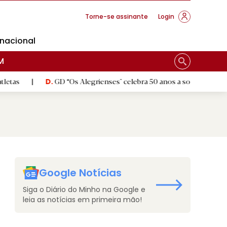
cese Braga
Torne-se assinante
Login
rnacional
M
GD “Os Alegrienses" celebra 50 anos a sonhar com «casa própri
D.
Google Notícias
Siga o Diário do Minho na Google e
leia as notícias em primeira mão!