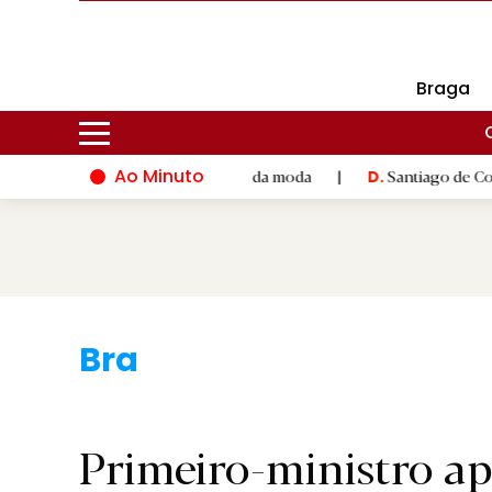
DMtv
Braga
Ao Minuto
o e à inovação do mundo da moda
|
Santiago de Compostela ina
D.
Braga.
Primeiro-ministro a