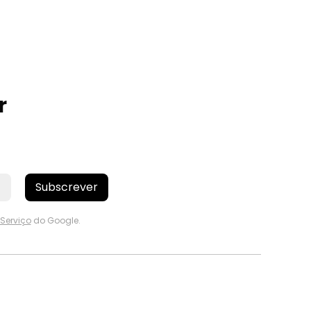
r
Subscrever
Serviço
do Google.