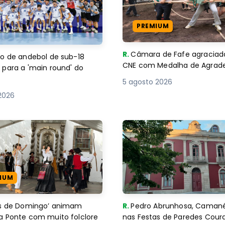
PREMIUM
R.
Câmara de Fafe agraciad
o de andebol de sub-18
CNE com Medalha de Agra
 para a 'main round' do
5 agosto 2026
2026
IUM
es de Domingo’ animam
R.
Pedro Abrunhosa, Camané 
a Ponte com muito folclore
nas Festas de Paredes Cour