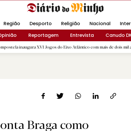
Revista Minha
Gráfica DM
Livraria DM
Arquidio
Região
Desporto
Religião
Nacional
Inte
Opinião
Reportagem
Entrevista
Canudo D
ugura XVI Jogos do Eixo Atlântico com mais de dois mil atletas
|
ponta Braga como