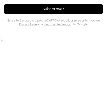
Subscrever
Este site é protegido pelo reCAPTCHA e aplicam-se a
Política de
Privacidade
e os
Termos de Serviço
do Google.
PUB.