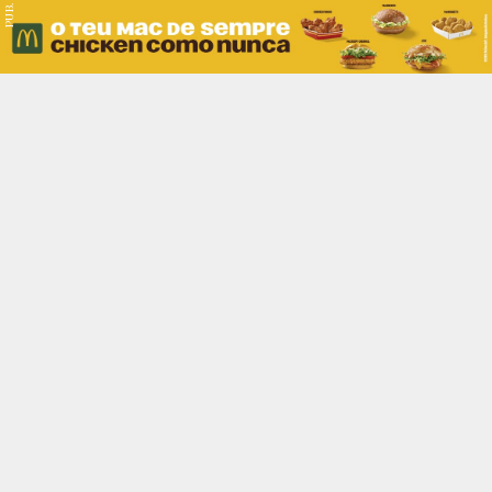
PUB.
Braga
Região
Desporto
Religião
Nacional
Internacional