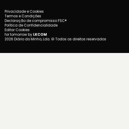
Privacidade e Cookies
Termos e Condições
Declaração de compromisso FSC®
Política de Confidencialidade
Editar Cookies
for tomorrow by
LKCOM
2026 Diário do Minho, Lda. © Todos os direitos reservados