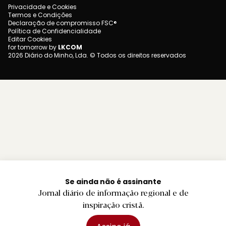
Privacidade e Cookies
Termos e Condições
Declaração de compromisso FSC®
Política de Confidencialidade
Editar Cookies
for tomorrow by
LKCOM
2026 Diário do Minho, Lda. © Todos os direitos reservados
Se ainda não é assinante
Jornal diário de informação regional e de
inspiração cristã.