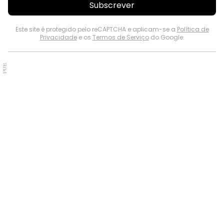
Subscrever
Este site é protegido pelo reCAPTCHA e aplicam-se a
Política de
Privacidade
e os
Termos de Serviço
do Google.
PUB.