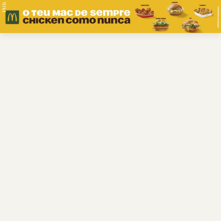
PUB.
Braga
Região
Desporto
Religião
Nacional
Internacional