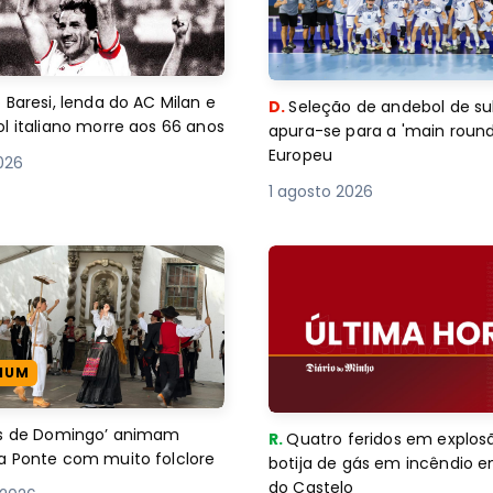
 Baresi, lenda do AC Milan e
D.
Seleção de andebol de su
l italiano morre aos 66 anos
apura-se para a 'main round
Europeu
2026
1 agosto 2026
IUM
es de Domingo’ animam
R.
Quatro feridos em explos
a Ponte com muito folclore
botija de gás em incêndio 
do Castelo