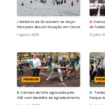
I.
Ministros da UE reúnem-se terça-
D.
Franco
feira para discutir situação em Ceuta
do futebo
1 agosto 2026
31 julho 
PREMIUM
PREM
R.
Câmara de Fafe agraciada pelo
B.
‘Tard
CNE com Medalha de Agradecimento
Parque d