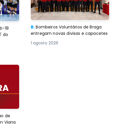
B.
Bombeiros Voluntários de Braga
b-18
entregam novas divisas e capacetes
' do
1 agosto 2026
ão de
em Viana