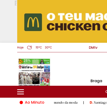
PUB.
DMtv
Hoje
15ºC
30ºC
Braga
Ao Minuto
lento e à inovação do mundo da moda
|
Santiago de Compostela
D.