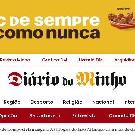
Revista Minha
Gráfica DM
Livraria DM
Arquidio
Região
Desporto
Religião
Nacional
Inte
Opinião
Reportagem
Entrevista
Canudo D
 inaugura XVI Jogos do Eixo Atlântico com mais de dois mil atletas