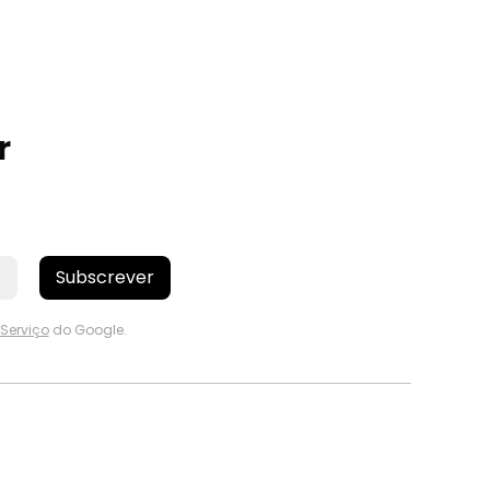
r
Subscrever
Serviço
do Google.