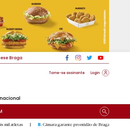
cese Braga
Torne-se assinante
Login
rnacional
M
|
Câmara garante prontidão de Braga no resgate animal
|
B.