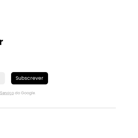
r
Subscrever
Serviço
do Google.