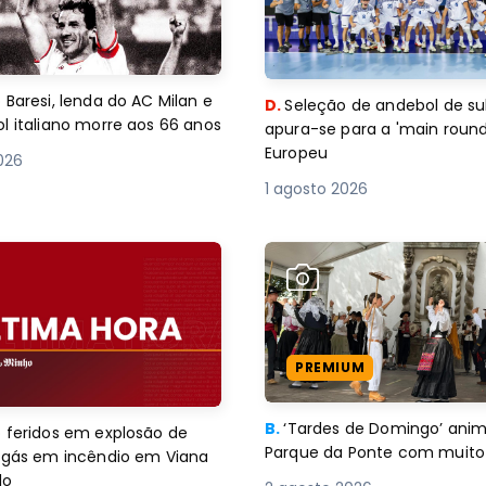
 Baresi, lenda do AC Milan e
D.
Seleção de andebol de su
l italiano morre aos 66 anos
apura-se para a 'main round
Europeu
2026
1 agosto 2026
PREMIUM
B.
‘Tardes de Domingo’ an
 feridos em explosão de
Parque da Ponte com muito 
e gás em incêndio em Viana
lo