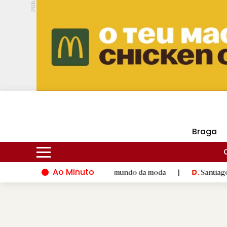
PUB.
DMtv
Hoje
15ºC
30ºC
Braga
Ao Minuto
o talento e à inovação do mundo da moda
|
Santiago de Compos
D.