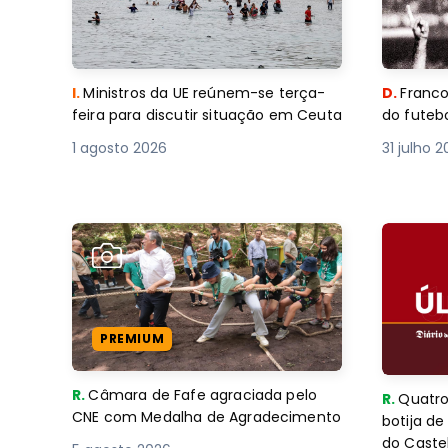
I.
Ministros da UE reúnem-se terça-
D.
Franco
feira para discutir situação em Ceuta
do futebo
1 agosto 2026
31 julho 
PREMIUM
R.
Câmara de Fafe agraciada pelo
R.
Quatro
CNE com Medalha de Agradecimento
botija d
do Caste