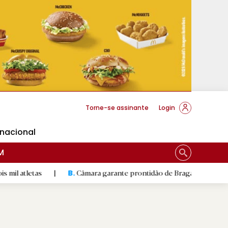
cese Braga
Torne-se assinante
Login
rnacional
M
tas
|
Câmara garante prontidão de Braga no resgate animal
B.