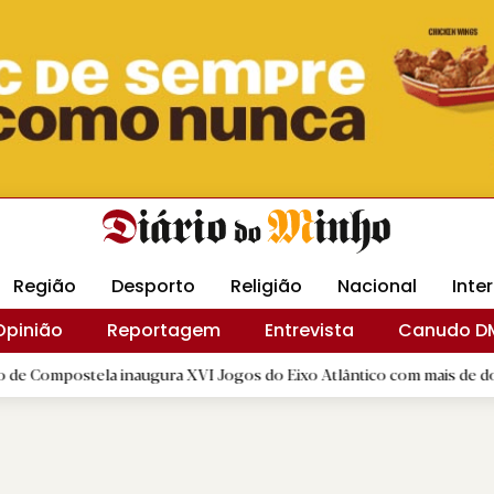
Revista Minha
Gráfica DM
Livraria DM
Arquidio
Região
Desporto
Religião
Nacional
Inte
Opinião
Reportagem
Entrevista
Canudo D
tela inaugura XVI Jogos do Eixo Atlântico com mais de dois mil atle