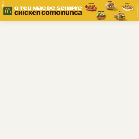
PUB.
Braga
Região
Desporto
Religião
Nacional
Internacional