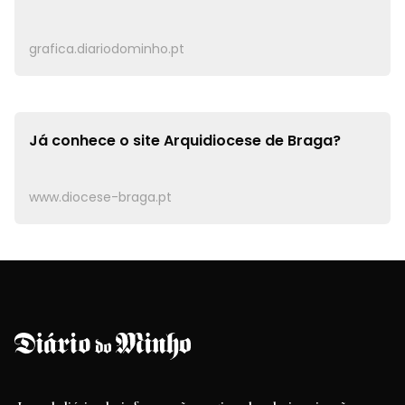
grafica.diariodominho.pt
Já conhece o site
Arquidiocese de Braga?
www.diocese-braga.pt