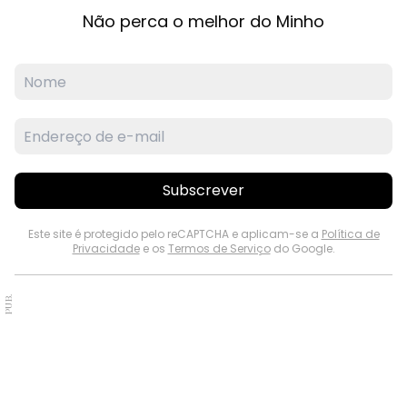
Não perca o melhor do Minho
Subscrever
Este site é protegido pelo reCAPTCHA e aplicam-se a
Política de
Privacidade
e os
Termos de Serviço
do Google.
PUB.