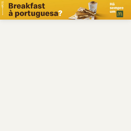
PUB.
Braga
Região
Desporto
Religião
Nacional
Internacional