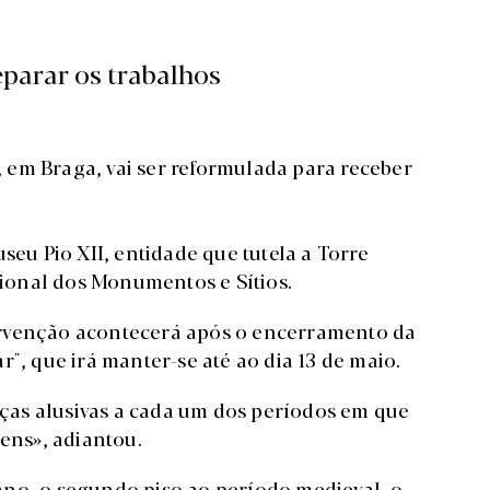
eparar os trabalhos
 em Braga, vai ser reformulada para receber
seu Pio XII, entidade que tutela a Torre
ional dos Monumentos e Sítios.
ervenção acontecerá após o encerramento da
", que irá manter-se até ao dia 13 de maio.
as alusivas a cada um dos períodos em que
gens», adiantou.
ano, o segundo piso ao período medieval, o