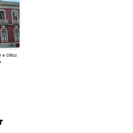
e Dillaz
a
r