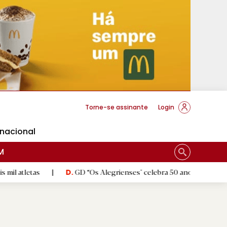
cese Braga
Torne-se assinante
Login
rnacional
M
as
|
GD “Os Alegrienses" celebra 50 anos a sonhar com «casa
D.