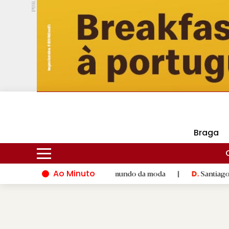
PUB.
DMtv
Hoje
18ºC
29ºC
Braga
Ao Minuto
 talento e à inovação do mundo da moda
|
Santiago de Compost
D.