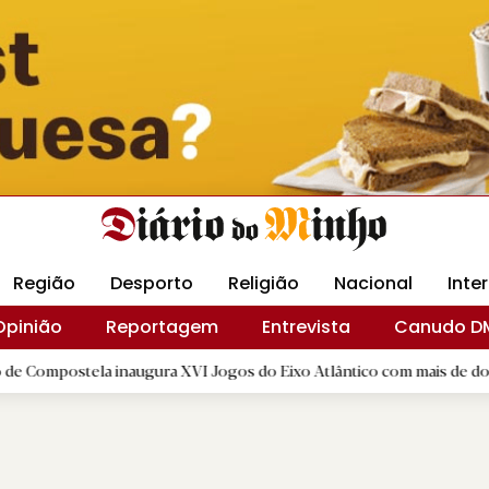
Revista Minha
Gráfica DM
Livraria DM
Arquidio
Região
Desporto
Religião
Nacional
Inte
Opinião
Reportagem
Entrevista
Canudo D
ela inaugura XVI Jogos do Eixo Atlântico com mais de dois mil atlet