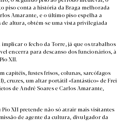
rto piso conta a história da Braga melhorada
arlos Amarante, e o último piso espelha a
 de altura, obtém-se uma vista privilegiada
mplicar o fecho da Torre, já que os trabalhos
vel encerra para descanso dos funcionários, à
Pio XII.
 capitéis, fustes frisos, colunas, sarcófagos
 cruzes, um altar portátil «fantástico» de Frei
ojetos de André Soares e Carlos Amarante,
io XII pretende não só atrair mais visitantes
issão de agente da cultura, divulgador da