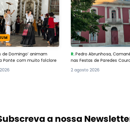
IUM
es de Domingo’ animam
R.
Pedro Abrunhosa, Camané 
a Ponte com muito folclore
nas Festas de Paredes Cour
 2026
2 agosto 2026
Subscreva a nossa Newslette
Não perca o melhor do Minho