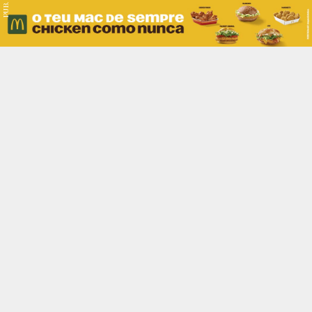
PUB.
Braga
Região
Desporto
Religião
Nacional
Internacional