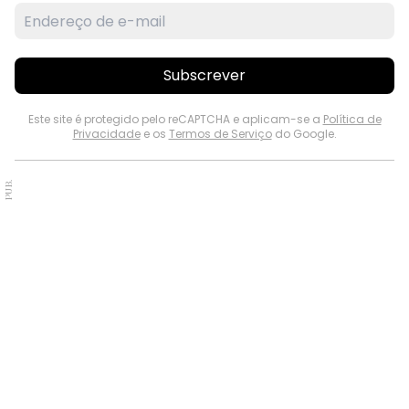
Subscrever
Este site é protegido pelo reCAPTCHA e aplicam-se a
Política de
Privacidade
e os
Termos de Serviço
do Google.
PUB.