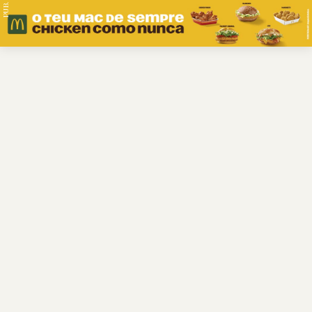
PUB.
Braga
Região
Desporto
Religião
Nacional
Internacional