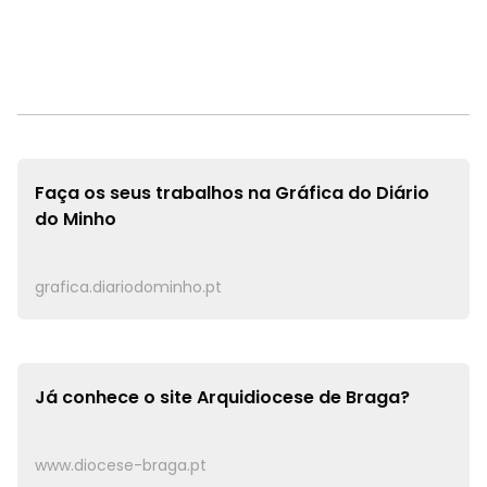
Faça os seus trabalhos na
Gráfica do Diário
do Minho
grafica.diariodominho.pt
Já conhece o site
Arquidiocese de Braga?
www.diocese-braga.pt