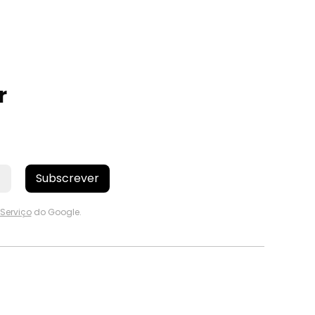
r
Subscrever
Serviço
do Google.