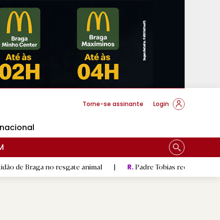
cese Braga
Torne-se assinante
Login
rnacional
M
no resgate animal
|
Padre Tobias reconhecido por ter «um co
R.