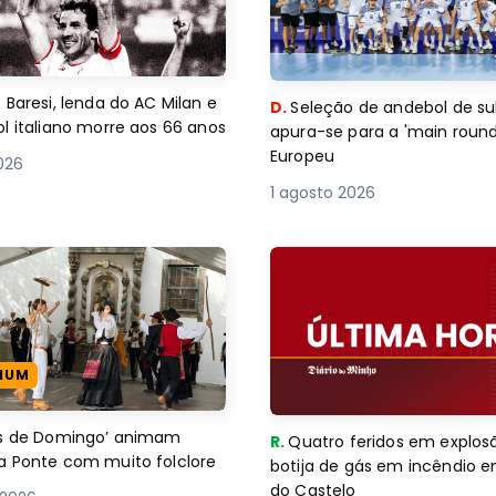
 Baresi, lenda do AC Milan e
D.
Seleção de andebol de su
l italiano morre aos 66 anos
apura-se para a 'main round
Europeu
2026
1 agosto 2026
IUM
es de Domingo’ animam
R.
Quatro feridos em explos
a Ponte com muito folclore
botija de gás em incêndio 
do Castelo