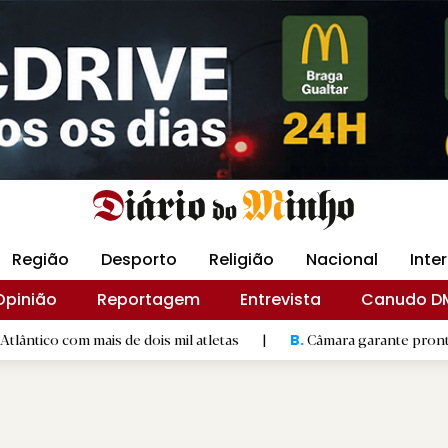
Revista Minha
Gráfica DM
Livraria DM
Arquidio
Região
Desporto
Religião
Nacional
Inte
Opinião
Reportagem
Entrevista
Canudo D
is de dois mil atletas
|
Câmara garante prontidão de Braga 
B.