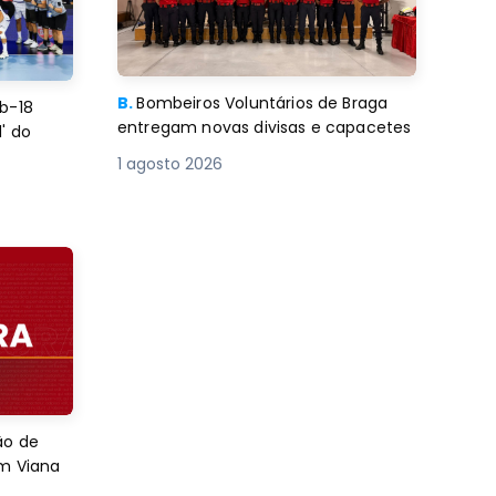
B.
Bombeiros Voluntários de Braga
b-18
entregam novas divisas e capacetes
' do
1 agosto 2026
ão de
em Viana