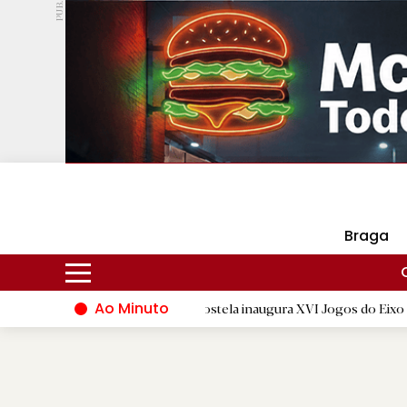
PUB.
DMtv
Hoje
15ºC
30ºC
Braga
Ao Minuto
Santiago de Compostela inaugura XVI Jogos do Eixo Atlântico com ma
.