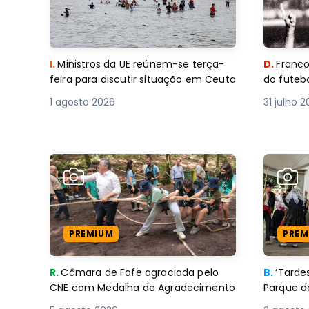
I.
Ministros da UE reúnem-se terça-
D.
Franco
feira para discutir situação em Ceuta
do futebo
1 agosto 2026
31 julho 
PREMIUM
PREM
R.
Câmara de Fafe agraciada pelo
B.
‘Tard
CNE com Medalha de Agradecimento
Parque d