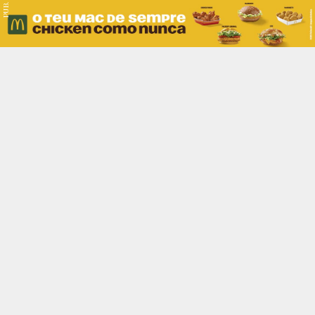
PUB.
Braga
Região
Desporto
Religião
Nacional
Internacional