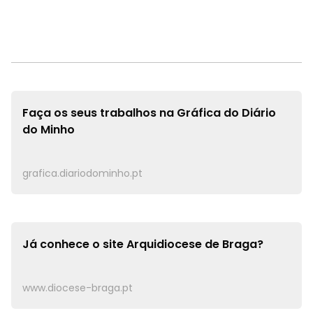
Faça os seus trabalhos na
Gráfica do Diário
do Minho
grafica.diariodominho.pt
Já conhece o site
Arquidiocese de Braga?
www.diocese-braga.pt