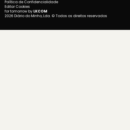
Política de Confidencialidade
Editar Cookies
for tomorrow by
LKCOM
2026 Diário do Minho, Lda. © Todos os direitos reservados