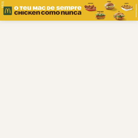
PUB.
Braga
Região
Desporto
Religião
Nacional
Internacional