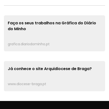
Faça os seus trabalhos na
Gráfica do Diário
do Minho
grafica.diariodominho.pt
Já conhece o site
Arquidiocese de Braga?
www.diocese-braga.pt