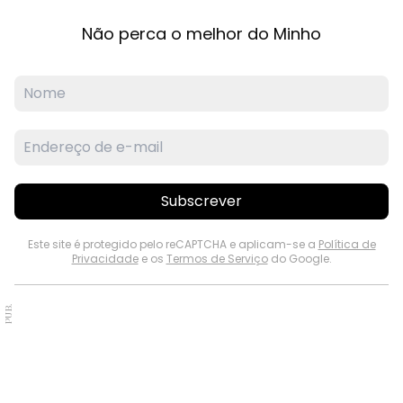
Não perca o melhor do Minho
Subscrever
Este site é protegido pelo reCAPTCHA e aplicam-se a
Política de
Privacidade
e os
Termos de Serviço
do Google.
PUB.