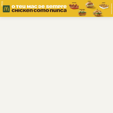
PUB.
Braga
Região
Desporto
Religião
Nacional
Internacional