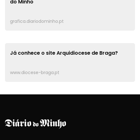
do Minho
grafica.diariodominho.pt
Já conhece o site
Arquidiocese de Braga?
www.diocese-braga.pt