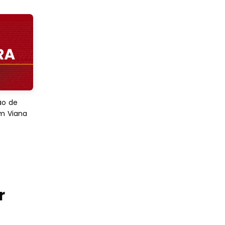
ão de
em Viana
r