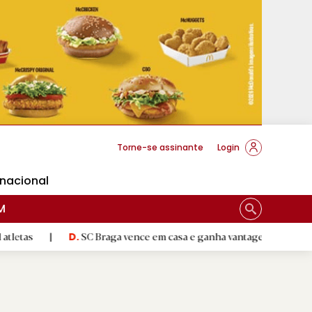
cese Braga
Torne-se assinante
Login
rnacional
M
|
SC Braga vence em casa e ganha vantagem na Liga Conferênci
D.