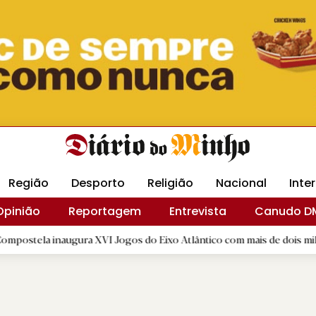
Revista Minha
Gráfica DM
Livraria DM
Arquidio
Região
Desporto
Religião
Nacional
Inte
Opinião
Reportagem
Entrevista
Canudo D
naugura XVI Jogos do Eixo Atlântico com mais de dois mil atletas