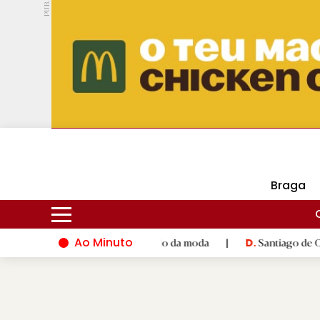
PUB.
DMtv
Hoje
16ºC
25ºC
Braga
Ao Minuto
nto e à inovação do mundo da moda
|
Santiago de Compostela i
D.