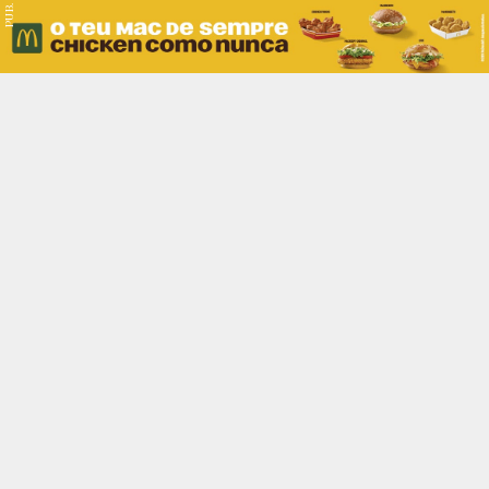
PUB.
Braga
Região
Desporto
Religião
Nacional
Internacional