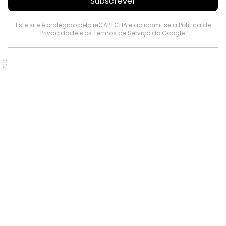
Subscrever
Este site é protegido pelo reCAPTCHA e aplicam-se a
Política de
Privacidade
e os
Termos de Serviço
do Google.
PUB.