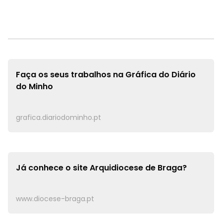
Faça os seus trabalhos na
Gráfica do Diário
do Minho
grafica.diariodominho.pt
Já conhece o site
Arquidiocese de Braga?
www.diocese-braga.pt