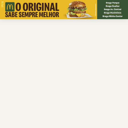
PUB.
Braga
Região
Desporto
Religião
Nacional
Internacional