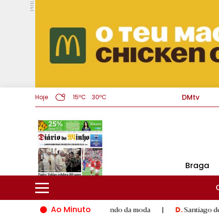
PUB.
DMtv
Hoje
15ºC
30ºC
Braga
Ao Minuto
nto e à inovação do mundo da moda
|
Santiago de Compostela i
D.