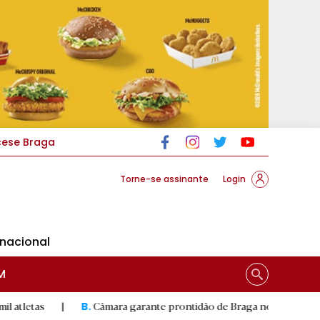
cese Braga
Torne-se assinante
Login
rnacional
M
|
Câmara garante prontidão de Braga no resgate animal
|
B.