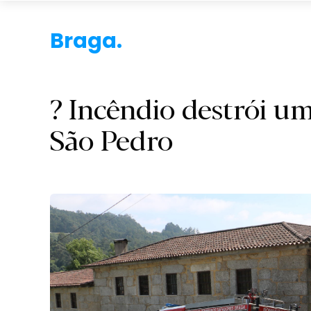
Braga.
? Incêndio destrói u
São Pedro