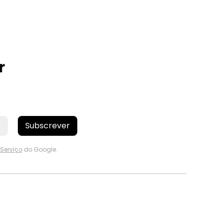
r
Subscrever
Serviço
do Google.