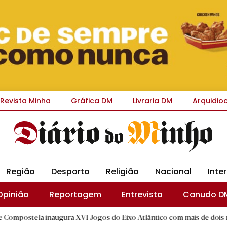
Revista Minha
Gráfica DM
Livraria DM
Arquidio
Região
Desporto
Religião
Nacional
Inte
Opinião
Reportagem
Entrevista
Canudo D
naugura XVI Jogos do Eixo Atlântico com mais de dois mil atletas