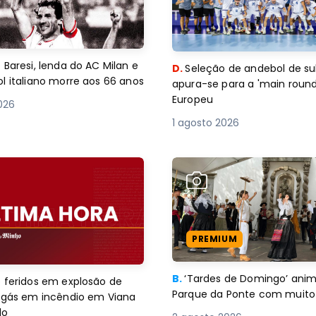
 Baresi, lenda do AC Milan e
D.
Seleção de andebol de su
l italiano morre aos 66 anos
apura-se para a 'main round
Europeu
2026
1 agosto 2026
PREMIUM
B.
‘Tardes de Domingo’ an
 feridos em explosão de
Parque da Ponte com muito 
e gás em incêndio em Viana
lo