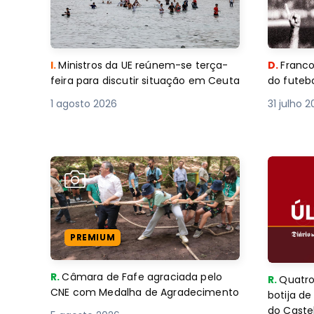
I.
Ministros da UE reúnem-se terça-
D.
Franco
feira para discutir situação em Ceuta
do futebo
1 agosto 2026
31 julho 
PREMIUM
R.
Câmara de Fafe agraciada pelo
R.
Quatro
CNE com Medalha de Agradecimento
botija d
do Caste