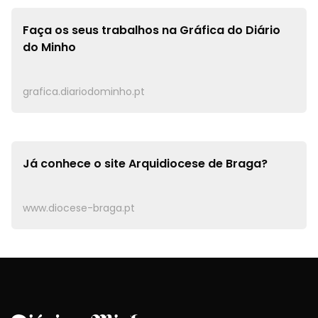
Faça os seus trabalhos na
Gráfica do Diário
do Minho
grafica.diariodominho.pt
Já conhece o site
Arquidiocese de Braga?
www.diocese-braga.pt