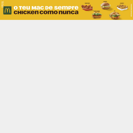
PUB.
Braga
Região
Desporto
Religião
Nacional
Internacional