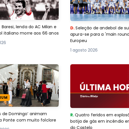
 Baresi, lenda do AC Milan e
D.
Seleção de andebol de su
l italiano morre aos 66 anos
apura-se para a 'main round
Europeu
2026
1 agosto 2026
IUM
es de Domingo’ animam
R.
Quatro feridos em explos
a Ponte com muito folclore
botija de gás em incêndio 
do Castelo