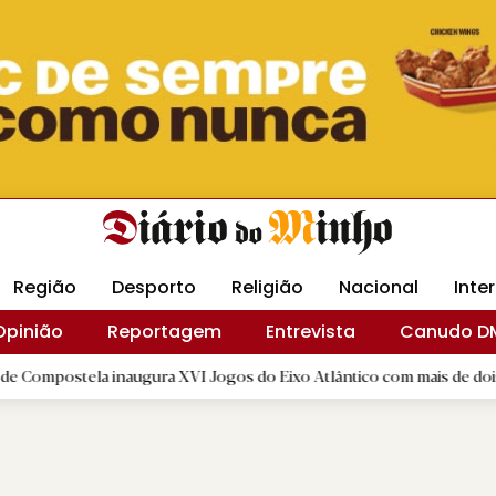
Revista Minha
Gráfica DM
Livraria DM
Arquidio
Região
Desporto
Religião
Nacional
Inte
Opinião
Reportagem
Entrevista
Canudo D
a inaugura XVI Jogos do Eixo Atlântico com mais de dois mil atletas