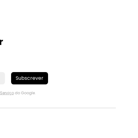
r
Subscrever
Serviço
do Google.