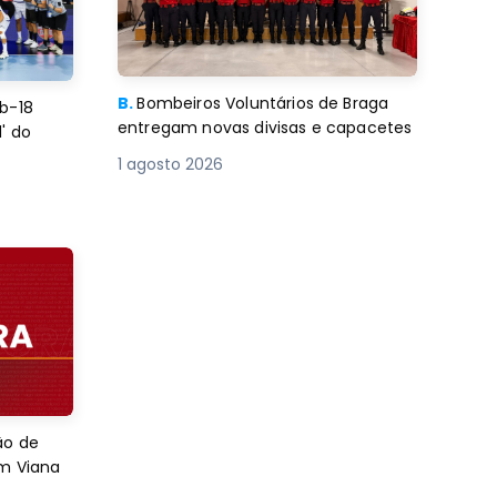
B.
Bombeiros Voluntários de Braga
b-18
entregam novas divisas e capacetes
' do
1 agosto 2026
ão de
em Viana