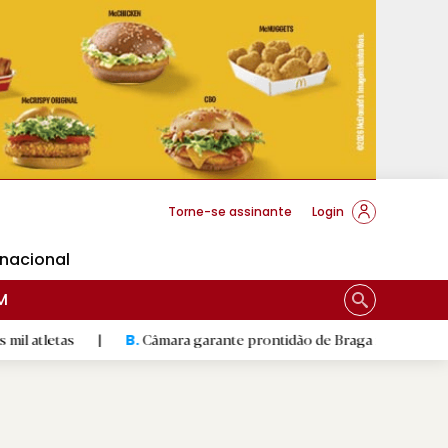
cese Braga
Torne-se assinante
Login
rnacional
M
|
Câmara garante prontidão de Braga no resgate animal
|
B.