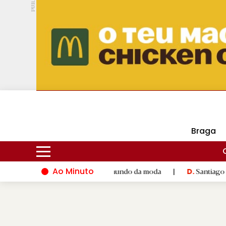
PUB.
DMtv
Hoje
16ºC
25ºC
Braga
Ao Minuto
alento e à inovação do mundo da moda
|
Santiago de Compostel
D.