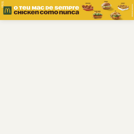
PUB.
Braga
Região
Desporto
Religião
Nacional
Internacional