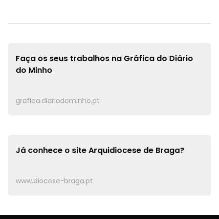
Faça os seus trabalhos na
Gráfica do Diário
do Minho
grafica.diariodominho.pt
Já conhece o site
Arquidiocese de Braga?
www.diocese-braga.pt