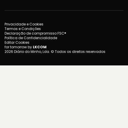
Privacidade e Cookies
Termos e Condições
Declaração de compromisso FSC®
Política de Confidencialidade
Editar Cookies
for tomorrow by
LKCOM
2026 Diário do Minho, Lda. © Todos os direitos reservados