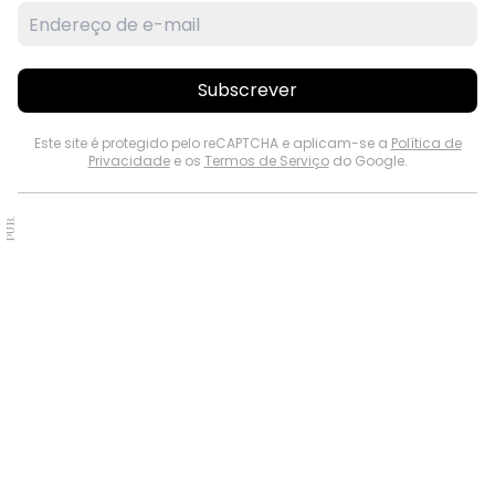
Subscrever
Este site é protegido pelo reCAPTCHA e aplicam-se a
Política de
Privacidade
e os
Termos de Serviço
do Google.
PUB.