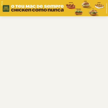
PUB.
Braga
Região
Desporto
Religião
Nacional
Internacional