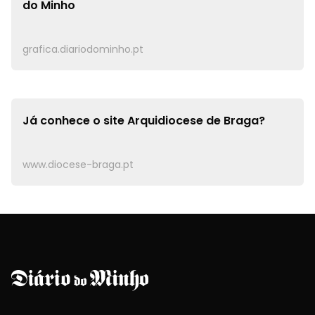
do Minho
grafica.diariodominho.pt
Já conhece o site
Arquidiocese de Braga?
www.diocese-braga.pt