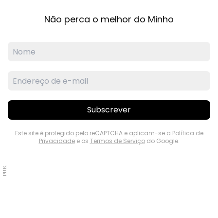
Não perca o melhor do Minho
Subscrever
Este site é protegido pelo reCAPTCHA e aplicam-se a
Política de
Privacidade
e os
Termos de Serviço
do Google.
PUB.