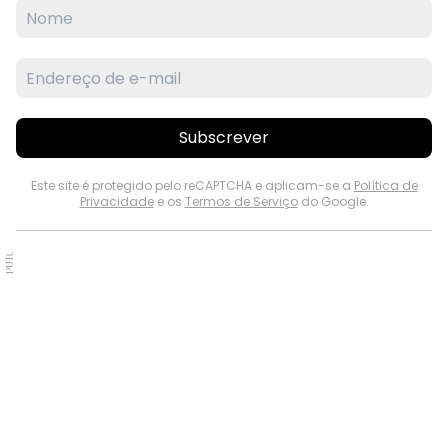
Subscrever
Este site é protegido pelo reCAPTCHA e aplicam-se a
Política de
Privacidade
e os
Termos de Serviço
do Google.
PUB.