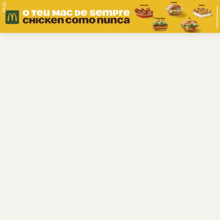
PUB.
Braga
Região
Desporto
Religião
Nacional
Internacional