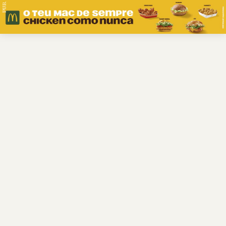
PUB.
Braga
Região
Desporto
Religião
Nacional
Internacional