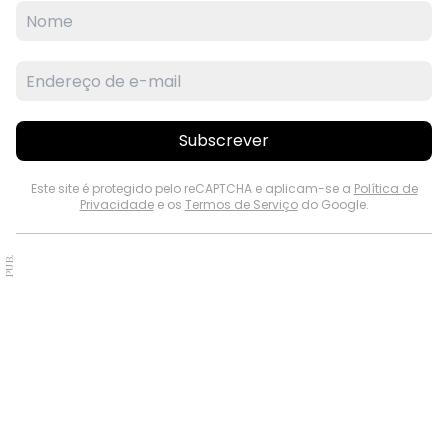
Subscrever
Este site é protegido pelo reCAPTCHA e aplicam-se a
Política de
Privacidade
e os
Termos de Serviço
do Google.
PUB.